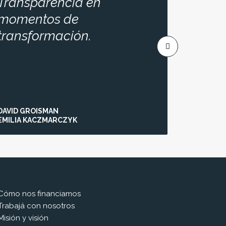
Transparencia en
La ed
momentos de
de la 
transformación.
DAVID GROISMAN
ESTEBAN 
EMILIA KACZMARCZYK
CANDELA
Cómo nos financiamos
Trabajá con nosotros
Misión y visión