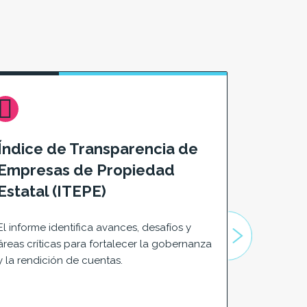
Índice de Transparencia de
Clima 
Empresas de Propiedad
ciudad
Estatal (ITEPE)
Una guía p
clima de 
El informe identifica avances, desafíos y
indicadore
áreas críticas para fortalecer la gobernanza
prácticas 
y la rendición de cuentas.